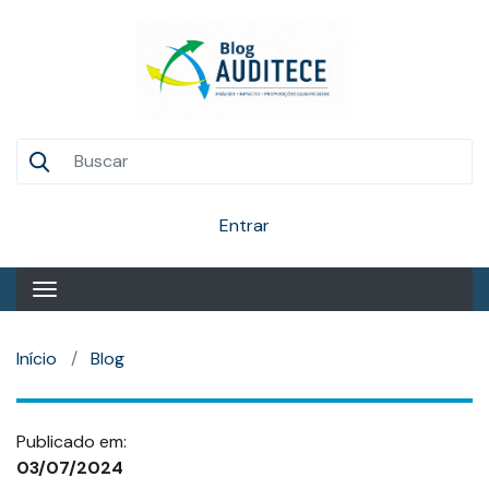
Pular
para
o
conteúdo
principal
Auditece
Entrar
Início
Blog
Publicado em:
03/07/2024