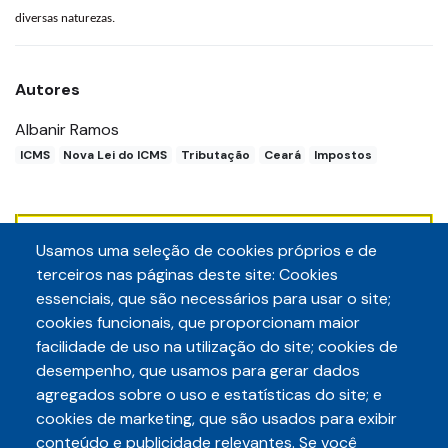
diversas naturezas.
Autores
Albanir Ramos
ICMS
Nova Lei do ICMS
Tributação
Ceará
Impostos
As ideias defendidas nos artigos publicados neste
Usamos uma seleção de cookies próprios e de
Blog são de responsabilidade dos autores e não
terceiros nas páginas deste site: Cookies
necessariamente refletem a posição institucional
essenciais, que são necessários para usar o site;
da Auditece.
cookies funcionais, que proporcionam maior
facilidade de uso na utilização do site; cookies de
desempenho, que usamos para gerar dados
agregados sobre o uso e estatísticas do site; e
cookies de marketing, que são usados para exibir
conteúdo e publicidade relevantes. Se você