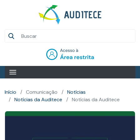
Pular
para
o
conteúdo
Auditece
principal
Entrar
Início
Comunicação
Notícias
Notícias da Auditece
Notícias da Auditece