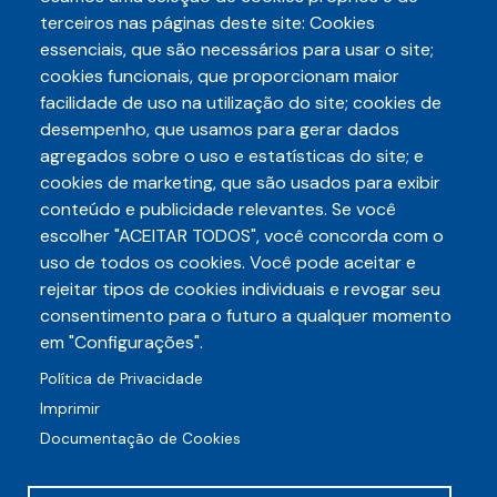
terceiros nas páginas deste site: Cookies
essenciais, que são necessários para usar o site;
Paginação
cookies funcionais, que proporcionam maior
Página
1
Page
2
Page
3
Page
4
Page
5
…
Próxima
››
Última
Última »
facilidade de uso na utilização do site; cookies de
atual
página
página
desempenho, que usamos para gerar dados
agregados sobre o uso e estatísticas do site; e
cookies de marketing, que são usados para exibir
conteúdo e publicidade relevantes. Se você
escolher "ACEITAR TODOS", você concorda com o
Telefone
uso de todos os cookies. Você pode aceitar e
3248-5657
(85)
rejeitar tipos de cookies individuais e revogar seu
E-mail
consentimento para o futuro a qualquer momento
auditece@auditece.org.br
em "Configurações".
Entrar
Política de Privacidade
Imprimir
Documentação de Cookies