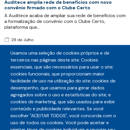
Auditece amplia rede de benefícios com novo
convênio firmado com o Clube Certo
A Auditece acaba de ampliar sua rede de benefícios com
a formalização de convênio com o Clube Certo,
plataforma que…
29 de Julho
Auditece e Sintaf protocolam requerimento para
obter informações sobre exonerações após
Usamos uma seleção de cookies próprios e de
movimento grevista
terceiros nas páginas deste site: Cookies
As entidades fazendárias Auditece e Sintaf
essenciais, que são necessários para usar o site;
protocolaram, conjuntamente, nesta quarta-feira
cookies funcionais, que proporcionam maior
(29/07), requerimento de…
facilidade de uso na utilização do site; cookies de
desempenho, que usamos para gerar dados
agregados sobre o uso e estatísticas do site; e
cookies de marketing, que são usados para exibir
conteúdo e publicidade relevantes. Se você
escolher "ACEITAR TODOS", você concorda com o
Telefone
uso de todos os cookies. Você pode aceitar e
3248-5657
(85)
rejeitar tipos de cookies individuais e revogar seu