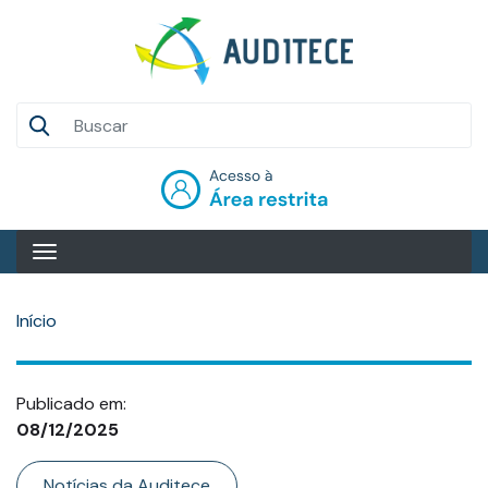
Pular
para
o
conteúdo
Auditece
principal
Entrar
Início
Publicado em:
08/12/2025
Categoria
Notícias da Auditece