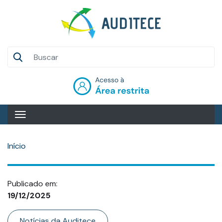
Pular
para
o
conteúdo
Auditece
principal
Entrar
Início
Publicado em:
19/12/2025
Categoria
Notícias da Auditece