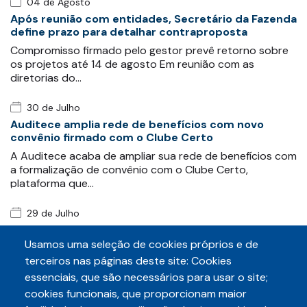
04 de Agosto
Após reunião com entidades, Secretário da Fazenda
define prazo para detalhar contraproposta
Compromisso firmado pelo gestor prevê retorno sobre
os projetos até 14 de agosto Em reunião com as
diretorias do…
30 de Julho
Auditece amplia rede de benefícios com novo
convênio firmado com o Clube Certo
A Auditece acaba de ampliar sua rede de benefícios com
a formalização de convênio com o Clube Certo,
plataforma que…
29 de Julho
Auditece e Sintaf protocolam requerimento para
obter informações sobre exonerações após
Usamos uma seleção de cookies próprios e de
movimento grevista
terceiros nas páginas deste site: Cookies
As entidades fazendárias Auditece e Sintaf
essenciais, que são necessários para usar o site;
protocolaram, conjuntamente, nesta quarta-feira
cookies funcionais, que proporcionam maior
(29/07), requerimento de…