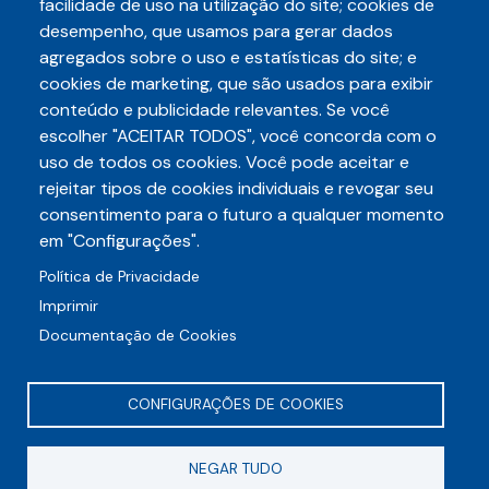
facilidade de uso na utilização do site; cookies de
desempenho, que usamos para gerar dados
agregados sobre o uso e estatísticas do site; e
cookies de marketing, que são usados para exibir
conteúdo e publicidade relevantes. Se você
escolher "ACEITAR TODOS", você concorda com o
Telefone
uso de todos os cookies. Você pode aceitar e
3248-5657
(85)
rejeitar tipos de cookies individuais e revogar seu
E-mail
consentimento para o futuro a qualquer momento
auditece@auditece.org.br
em "Configurações".
Entrar
Política de Privacidade
Imprimir
Documentação de Cookies
CONFIGURAÇÕES DE COOKIES
Rua Frei Mansueto, 106 - Meireles
NEGAR TUDO
CEP 60175-070