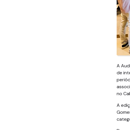
A Audi
de int
periód
associ
no Cab
A edi
Gomes
catego