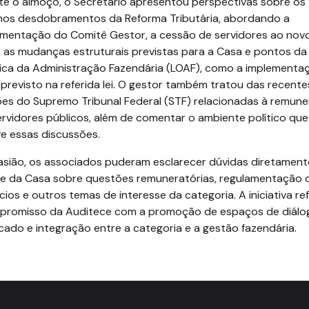
te o almoço, o Secretário apresentou perspectivas sobre os
mos desdobramentos da Reforma Tributária, abordando a
amentação do Comitê Gestor, a cessão de servidores ao nov
 as mudanças estruturais previstas para a Casa e pontos da 
ica da Administração Fazendária (LOAF), como a implementa
previsto na referida lei.
O gestor também tratou das recente
ões do Supremo Tribunal Federal (STF) relacionadas à remun
rvidores públicos, além de comentar o ambiente político que
e essas discussões.
asião, os associados puderam esclarecer dúvidas diretamen
fe da Casa sobre questões remuneratórias, regulamentação 
cios e outros temas de interesse da categoria. A iniciativa re
promisso da Auditece com a promoção de espaços de diálo
icado e integração entre a categoria e a gestão fazendária.