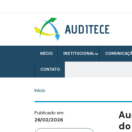
Pular
para
o
Auditece
conteúdo
principal
INÍCIO
INSTITUCIONAL
COMUNICAÇ
CONTATO
Início
Au
Publicado em:
26/02/2026
do
Categoria