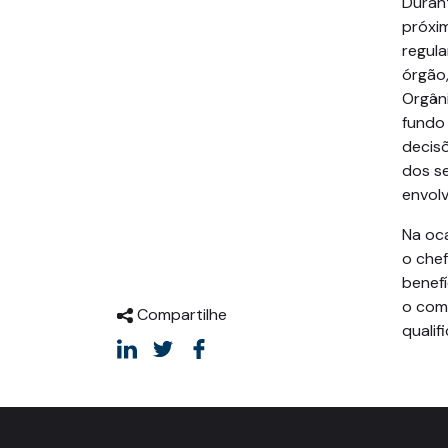
Duran
próxi
regul
órgão,
Orgân
fundo 
decis
dos se
envolv
Na oc
o che
benefí
o com
Compartilhe
qualif