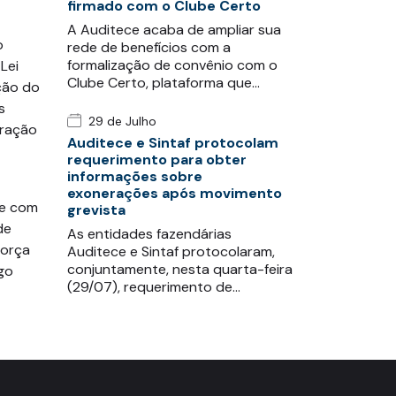
firmado com o Clube Certo
A Auditece acaba de ampliar sua
o
rede de benefícios com a
formalização de convênio com o
Lei
Clube Certo, plataforma que…
ção do
s
29 de Julho
eração
Auditece e Sintaf protocolam
requerimento para obter
informações sobre
exonerações após movimento
te com
grevista
de
As entidades fazendárias
força
Auditece e Sintaf protocolaram,
conjuntamente, nesta quarta-feira
go
(29/07), requerimento de…