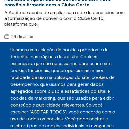
convênio firmado com o Clube Certo
A Auditece acaba de ampliar sua rede de benefícios com
a formalização de convênio com o Clube Certo,
plataforma que…
29 de Julho
Auditece e Sintaf protocolam requerimento para
obter informações sobre exonerações após
Usamos uma seleção de cookies próprios e de
movimento grevista
terceiros nas páginas deste site: Cookies
As entidades fazendárias Auditece e Sintaf
essenciais, que são necessários para usar o site;
protocolaram, conjuntamente, nesta quarta-feira
cookies funcionais, que proporcionam maior
(29/07), requerimento de…
facilidade de uso na utilização do site; cookies de
desempenho, que usamos para gerar dados
agregados sobre o uso e estatísticas do site; e
cookies de marketing, que são usados para exibir
conteúdo e publicidade relevantes. Se você
escolher "ACEITAR TODOS", você concorda com o
Telefone
uso de todos os cookies. Você pode aceitar e
3248-5657
(85)
rejeitar tipos de cookies individuais e revogar seu