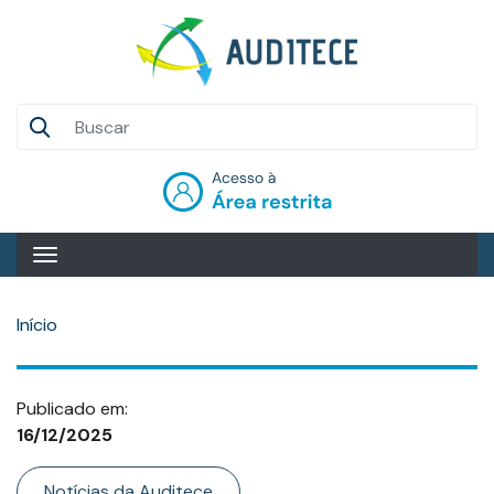
Pular
para
o
conteúdo
Auditece
principal
Entrar
Início
Publicado em:
16/12/2025
Categoria
Notícias da Auditece