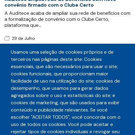
convênio firmado com o Clube Certo
A Auditece acaba de ampliar sua rede de benefícios com
a formalização de convênio com o Clube Certo,
plataforma que…
29 de Julho
Auditece e Sintaf protocolam requerimento para
obter informações sobre exonerações após
Usamos uma seleção de cookies próprios e de
movimento grevista
terceiros nas páginas deste site: Cookies
As entidades fazendárias Auditece e Sintaf
essenciais, que são necessários para usar o site;
protocolaram, conjuntamente, nesta quarta-feira
cookies funcionais, que proporcionam maior
(29/07), requerimento de…
facilidade de uso na utilização do site; cookies de
desempenho, que usamos para gerar dados
agregados sobre o uso e estatísticas do site; e
cookies de marketing, que são usados para exibir
conteúdo e publicidade relevantes. Se você
escolher "ACEITAR TODOS", você concorda com o
Telefone
uso de todos os cookies. Você pode aceitar e
3248-5657
(85)
rejeitar tipos de cookies individuais e revogar seu