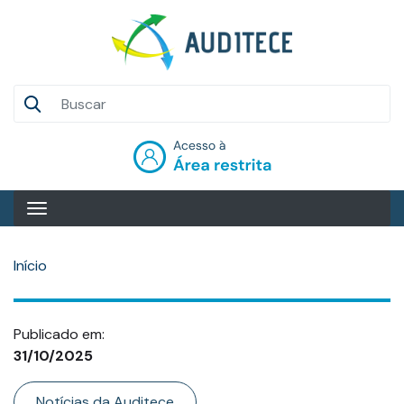
Pular
para
o
conteúdo
Auditece
principal
Entrar
Início
Publicado em:
31/10/2025
Categoria
Notícias da Auditece