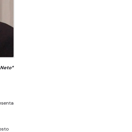
 Neto*
esenta
posto