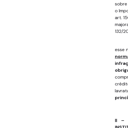
sobre 
o Impo
art. 1
majora
132/20
esse 
norm
infra
obrig
compr
crédi
lavra
princ
II –
INSTI