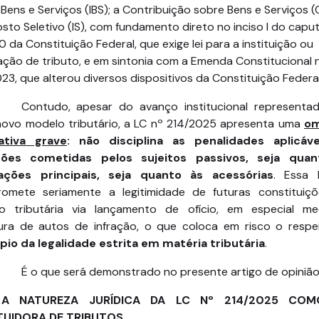
Bens e Serviços (IBS); a Contribuição sobre Bens e Serviços (
sto Seletivo (IS), com fundamento direto no inciso I do capu
50 da Constituição Federal, que exige lei para a instituição ou
ção de tributo, e em sintonia com a Emenda Constitucional 
23, que alterou diversos dispositivos da Constituição Federal
Contudo, apesar do avanço institucional representa
novo modelo tributário, a LC nº 214/2025 apresenta uma
om
ativa grave
: não disciplina as penalidades aplicáv
ções cometidas pelos sujeitos passivos, seja qua
ações principais, seja quanto às acessórias
. Essa 
omete seriamente a legitimidade de futuras constituiç
to tributária via lançamento de ofício, em especial me
tura de autos de infração, o que coloca em risco o respe
ípio da legalidade estrita em matéria tributária
.
É o que será demonstrado no presente artigo de opinião
 A NATUREZA JURÍDICA DA LC Nº 214/2025 COM
TUIDORA DE TRIBUTOS