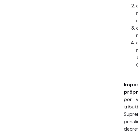
Impos
própr
por v
tribu
Supre
penal
decre