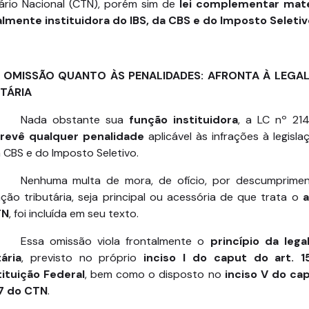
tário Nacional (CTN), porém sim de
lei complementar mate
lmente instituidora do IBS, da CBS e do Imposto Seletiv
 A OMISSÃO QUANTO ÀS PENALIDADES: AFRONTA À LEGA
TÁRIA
Nada obstante sua
função instituidora
, a LC nº 21
revê qualquer penalidade
aplicável às infrações à legisl
a CBS e do Imposto Seletivo.
Nenhuma multa de mora, de ofício, por descumprime
ção tributária, seja principal ou acessória de que trata o
ar
TN
, foi incluída em seu texto.
Essa omissão viola frontalmente o
princípio da lega
tária
, previsto no próprio
inciso I do caput do art. 
ituição Federal
, bem como o disposto no
inciso V do ca
97 do CTN
.