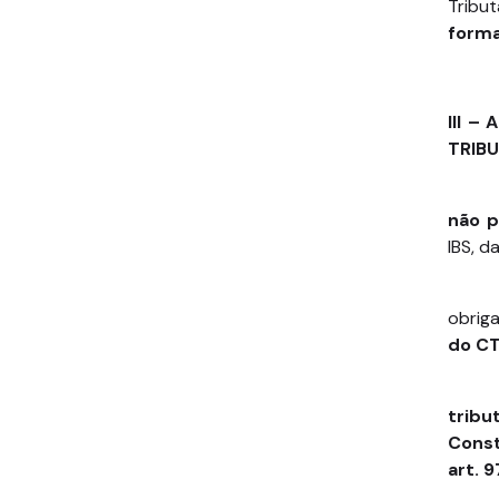
Tribu
forma
III –
TRIBU
não p
IBS, d
obriga
do C
tribu
Const
art. 