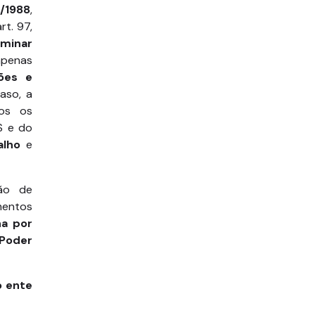
F/1988
,
rt. 97,
ominar
apenas
ções e
caso, a
dos os
S e do
alho
e
ção de
mentos
na por
Poder
o ente