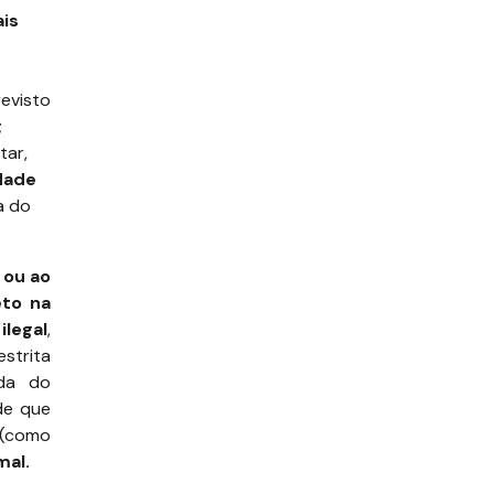
ais
revisto
;
tar,
dade
a do
 ou ao
eto na
ilegal
,
strita
ada do
de que
(como
mal.