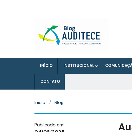
Pular
para
o
Auditece
conteúdo
principal
INÍCIO
INSTITUCIONAL
COMUNICAÇ
CONTATO
Início
Blog
Au
Publicado em:
04/08/2025