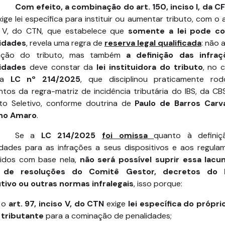
Com efeito, a combinação do art. 150, inciso I, da C
ige lei específica para instituir ou aumentar tributo, com o a
o V, do CTN, que estabelece que
somente a lei pode c
idades
, revela uma regra de
reserva legal qualificada
: não 
iação do tributo, mas também
a definição das infra
idades
deve constar da
lei instituidora do tributo
, no 
ria
LC nº 214/2025
, que disciplinou praticamente ro
ntos da regra-matriz de incidência tributária do IBS, da CB
to Seletivo, conforme doutrina de
Paulo de Barros Carv
no Amaro
.
Se a
LC 214/2025
foi omissa
quanto à defini
idades para as infrações a seus dispositivos e aos regula
idos com base nela,
não será possível suprir essa lacu
 de resoluções do Comitê Gestor, decretos do 
tivo ou outras normas infralegais
, isso porque:
o
art. 97, inciso V, do CTN
exige
lei específica do própri
tributante
para a cominação de penalidades;