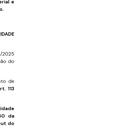
rial e
o.
LIDADE
4/2025
ação do
nto de
t. 113
lidade
150 da
put do