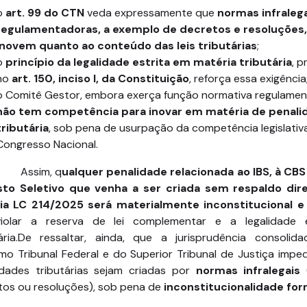
o
art. 99 do CTN
veda expressamente que
normas infraleg
regulamentadoras, a exemplo de decretos e resoluções,
inovem quanto ao conteúdo das leis tributárias
;
o
princípio da legalidade estrita em matéria tributária
, p
no
art. 150, inciso I, da Constituição
, reforça essa exigência
o Comitê Gestor, embora exerça função normativa regulamen
não tem competência para inovar em matéria de penali
tributária
, sob pena de usurpação da competência legislativ
Congresso Nacional.
Assim, q
ualquer penalidade relacionada ao IBS, à CBS
to Seletivo que venha a ser criada sem respaldo dir
ia LC 214/2025 será materialmente inconstitucional e 
iolar a reserva de lei complementar e a legalidade e
tária.De ressaltar, ainda, que a jurisprudência consolid
mo Tribunal Federal e do Superior Tribunal de Justiça impe
idades tributárias sejam criadas por
normas infralegais
tos ou resoluções), sob pena de
inconstitucionalidade for