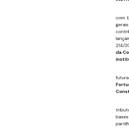
com b
gerai
contr
lançam
214/2
da Co
insti
futura
Fortu
Const
tribu
bases 
parti