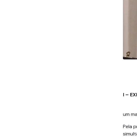
I – E
um mar
Pela p
simult