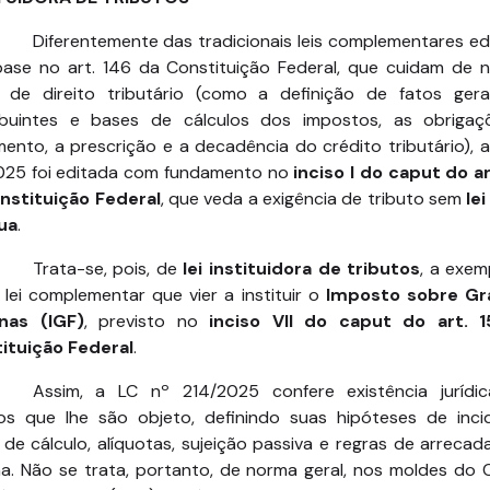
Diferentemente das tradicionais leis complementares ed
ase no art. 146 da Constituição Federal, que cuidam de 
s de direito tributário (como a definição de fatos gera
ibuintes e bases de cálculos dos impostos, as obrigaç
ento, a prescrição e a decadência do crédito tributário), 
025 foi editada com fundamento no
inciso I do caput do ar
nstituição Federal
, que veda a exigência de tributo sem
le
tua
.
Trata-se, pois, de
lei instituidora de tributos
, a exem
 lei complementar que vier a instituir o
Imposto sobre Gr
nas (IGF)
, previsto no
inciso VII do caput do art. 
ituição Federal
.
Assim, a LC nº 214/2025 confere existência jurídi
tos que lhe são objeto, definindo suas hipóteses de incid
de cálculo, alíquotas, sujeição passiva e regras de arreca
lha. Não se trata, portanto, de norma geral, nos moldes do 