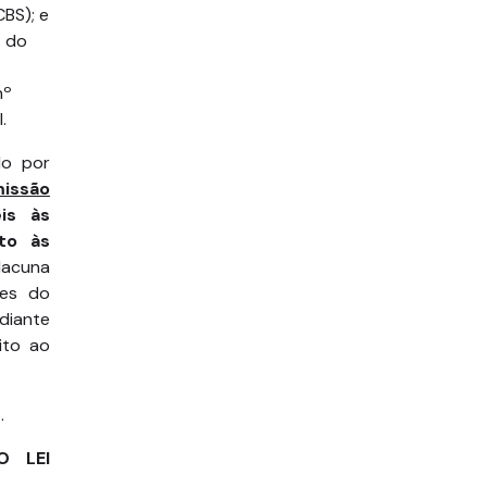
CBS); e
t do
nº
.
do por
issão
eis às
nto às
lacuna
ões do
diante
ito ao
.
O LEI