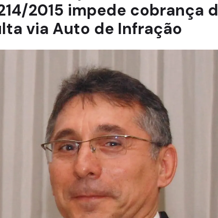
214/2015 impede cobrança 
lta via Auto de Infração