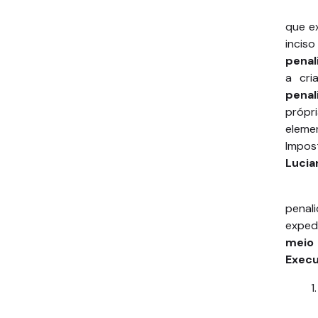
que ex
incis
penal
a cr
penal
próp
eleme
Impos
Lucia
penal
exped
meio
Execu