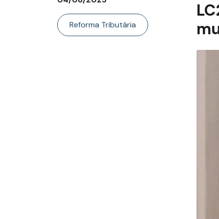
LC
mu
Reforma Tributária