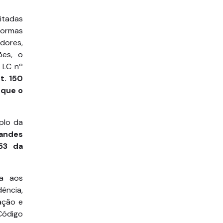
itadas
normas
dores,
ões, o
a LC nº
t. 150
i que o
plo da
andes
153 da
ca aos
ência,
dação e
Código