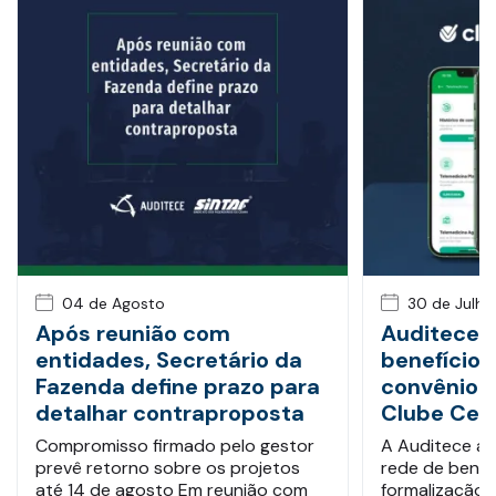
04 de Agosto
30 de Julho
Após reunião com
Auditece 
entidades, Secretário da
benefício
Fazenda define prazo para
convênio 
detalhar contraproposta
Clube Cer
Compromisso firmado pelo gestor
A Auditece ac
prevê retorno sobre os projetos
rede de benef
até 14 de agosto Em reunião com
formalização 