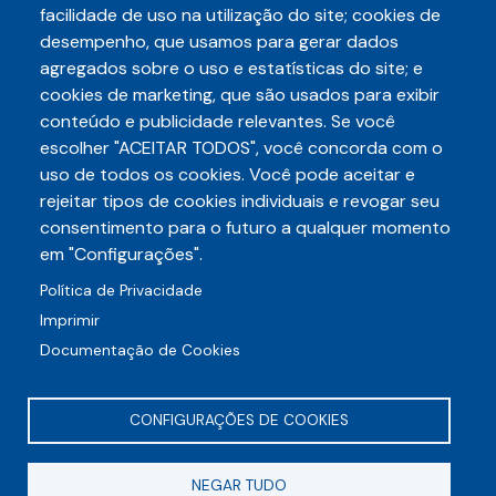
facilidade de uso na utilização do site; cookies de
Ver todos os projetos
desempenho, que usamos para gerar dados
agregados sobre o uso e estatísticas do site; e
cookies de marketing, que são usados para exibir
conteúdo e publicidade relevantes. Se você
escolher "ACEITAR TODOS", você concorda com o
Telefone
3248-5657
uso de todos os cookies. Você pode aceitar e
(85)
rejeitar tipos de cookies individuais e revogar seu
E-mail
consentimento para o futuro a qualquer momento
auditece@auditece.org.br
em "Configurações".
Entrar
Política de Privacidade
Imprimir
Documentação de Cookies
CONFIGURAÇÕES DE COOKIES
Rua Frei Mansueto, 106 - Meireles
NEGAR TUDO
CEP 60175-070