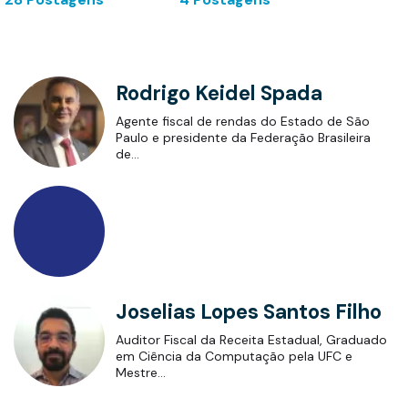
Juracy Braga Soares Junior
Juracy Soares é auditor fiscal do Estado do
Ceará, diretor de Estudo Tributários da…
Marco Silva
Marco Túlio Silva é auditor fiscal do Estado de
Minas Gerais. É graduado em Ciências…
o
Sara Felix
do
Sara Felix é auditora fiscal do Estado de
Minas Gerais aposentada. É graduada em
Direito…