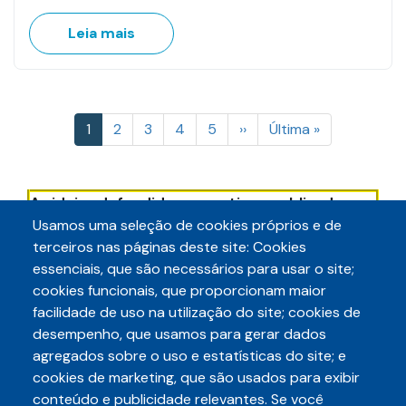
Leia mais
Paginação
Página
1
Page
2
Page
3
Page
4
Page
5
Próxima
››
Última
Última »
atual
página
página
As ideias defendidas nos artigos publicados
neste Blog são de responsabilidade dos
Usamos uma seleção de cookies próprios e de
autores e não necessariamente refletem a
terceiros nas páginas deste site: Cookies
posição institucional da Auditece.
essenciais, que são necessários para usar o site;
cookies funcionais, que proporcionam maior
facilidade de uso na utilização do site; cookies de
desempenho, que usamos para gerar dados
agregados sobre o uso e estatísticas do site; e
cookies de marketing, que são usados para exibir
conteúdo e publicidade relevantes. Se você