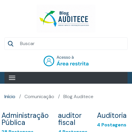
Pular
para
o
conteúdo
principal
Auditece
Entrar
Início
Comunicação
Blog Auditece
Administração
auditor
Auditoria
Pública
fiscal
4 Postagens
28 Postagens
4 Postagens