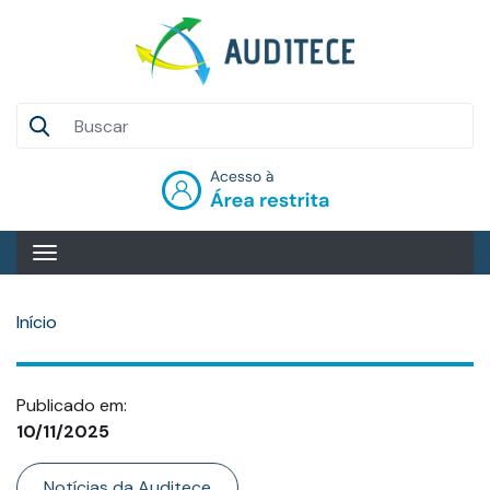
Pular
para
o
conteúdo
Auditece
principal
Entrar
Início
Publicado em:
10/11/2025
Categoria
Notícias da Auditece