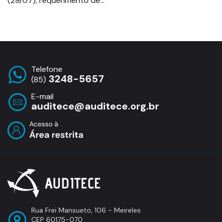
(29/07), requerimento de…
Telefone
3248-5657
(85)
E-mail
auditece@auditece.org.br
Entrar
Rua Frei Mansueto, 106 - Meireles
CEP 60175-070