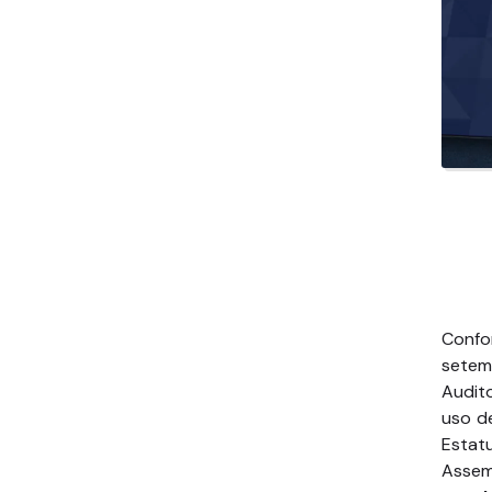
Confo
setem
Audit
uso d
Estat
Assem