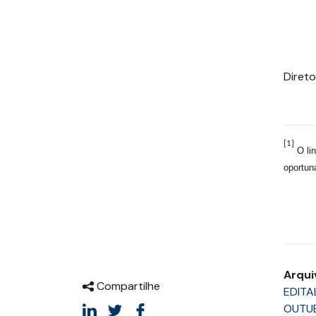
Diret
[1]
O li
oportu
Arqui
Compartilhe
EDITA
OUTUB