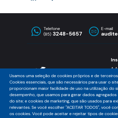
Telefone
E-mail
3248-5657
audit
(85)
Ins
A A
Usamos uma seleção de cookies próprios e de terceiros 
Dir
Cookies essenciais, que são necessários para usar o site
His
proporcionam maior facilidade de uso na utilização do s
Rua Frei Mansueto, 106 -
desempenho, que usamos para gerar dados agregados s
Meireles
do site; e cookies de marketing, que são usados para ex
CEP 60175-070
Fortaleza - CE
relevantes. Se você escolher "ACEITAR TODOS", você c
Co
os cookies. Você pode aceitar e rejeitar tipos de cookie