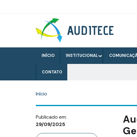
Pular
para
o
Auditece
conteúdo
principal
INÍCIO
INSTITUCIONAL
COMUNICAÇ
CONTATO
Início
Au
Publicado em:
29/09/2025
Ge
Categoria