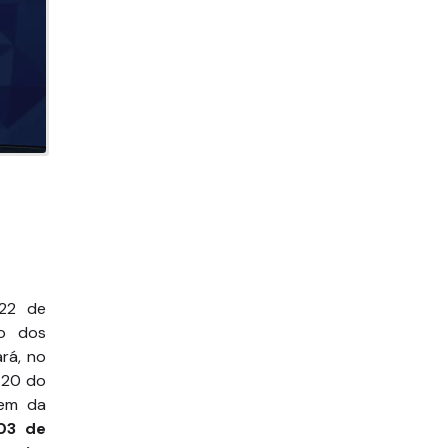
 22 de
ão dos
rá, no
 20 do
rem da
03 de