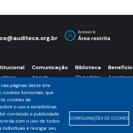
ece@auditece.org.br
titucional
Comunicação
Biblioteca
Benefício
uditece
Agenda
20 medidas
Assistência
nas páginas deste site:
etoria
Notícias
Caju
Convênios
; cookies funcionais, que
tória
Informativos
ite; cookies de
Blog Auditece
obre o uso e estatísticas
Auditece TV
ibir conteúdo e publicidade
Podcast
CONFIGURAÇÕES DE COOKIES
oncorda com o uso de todos
ntato
s individuais e revogar seu