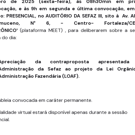
bro de 2025 (sexta-feira), às 08h30min em pri
cação, e às 9h em segunda e última convocação, e
do: PRESENCIAL, no AUDITÓRIO DA SEFAZ III, sito à Av. A
omuceno, N° 6, - Centro- Fortaleza/
RÔNICO¹
(plataforma MEET) , para deliberarem sobre a se
 do dia:
Apreciação da contraproposta apresentada
Administração da Sefaz ao projeto da Lei Orgâni
Administração Fazendária (LOAF).
bleia convocada em caráter permanente.
lidade virtual estará disponível apenas durante a sessão
cial.