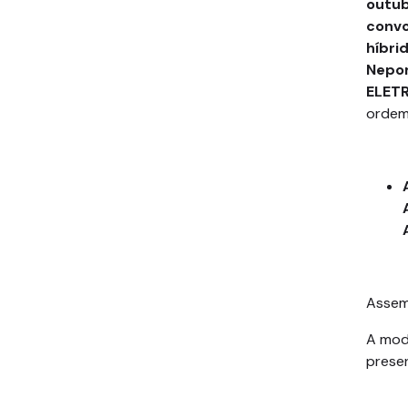
outu
convo
híbri
Nep
ELET
ordem
Assem
A moda
presen