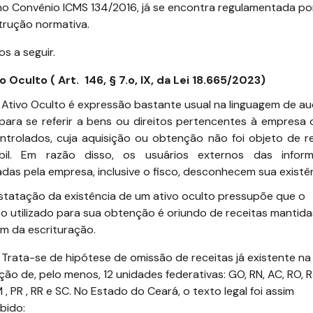
no Convênio ICMS 134/2016, já se encontra regulamentada po
trução normativa.
s a seguir.
vo Oculto ( Art. 146, § 7.o, IX, da Lei 18.665/2023)
Ativo Oculto é expressão bastante usual na linguagem de au
 para se referir a bens ou direitos pertencentes à empresa
ontrolados, cuja aquisição ou obtenção não foi objeto de re
bil. Em razão disso, os usuários externos das infor
das pela empresa, inclusive o fisco, desconhecem sua existên
statação da existência de um ativo oculto pressupõe que o
o utilizado para sua obtenção é oriundo de receitas mantida
m da escrituração.
-se de hipótese de omissão de receitas já existente na
ação de, pelo menos, 12 unidades federativas: GO, RN, AC, RO, RJ
 , PR , RR e SC. No Estado do Ceará, o texto legal foi assim
bido: