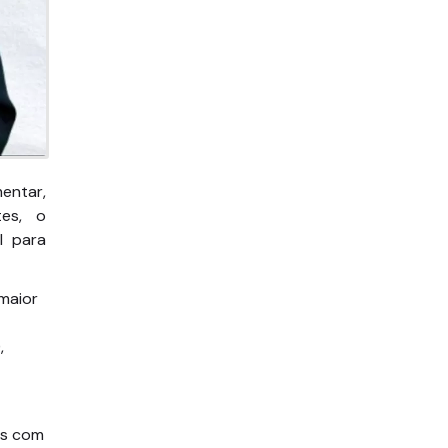
entar,
tes, o
l para
maior
,
as com