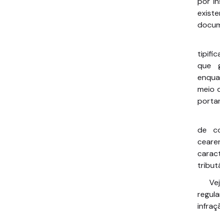
por in
exist
docum
tipif
que 
enqua
meio 
portan
de co
ceare
caract
tribu
Ve
regul
infraç