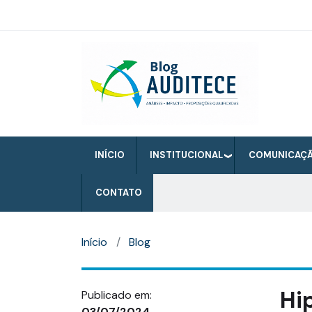
Pular
para
o
Auditece
conteúdo
principal
INÍCIO
INSTITUCIONAL
COMUNICAÇ
CONTATO
Início
Blog
Hi
Publicado em:
03/07/2024