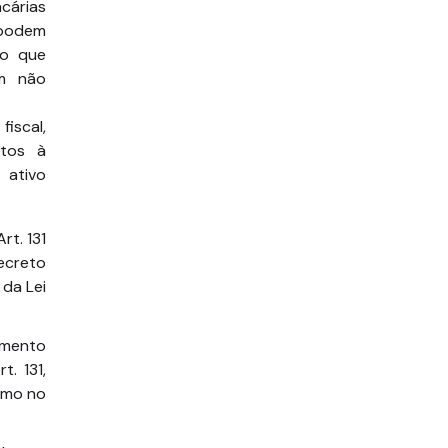
ncárias
 podem
ão que
em não
iscal,
itos à
 ativo
rt. 131
ecreto
 da Lei
amento
t. 131,
como no