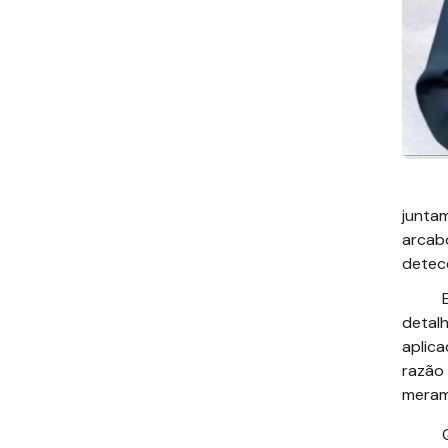
junta
arcab
detecç
Entre
detalh
aplica
razão 
meram
Quant