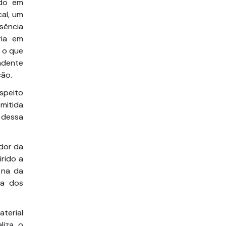
ido em
al, um
sência
ria em
 o que
ndente
ção.
espeito
omitida
a dessa
ador da
irido a
 na da
na dos
terial
liza o