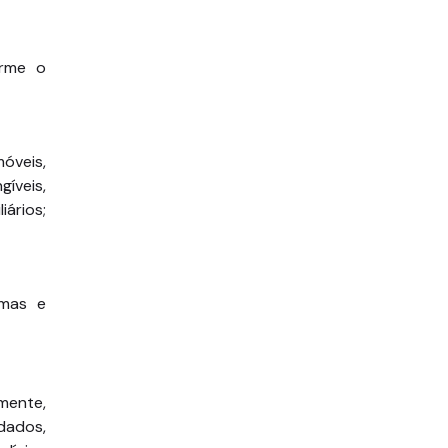
orme o
óveis,
íveis,
ários;
rmas e
mente,
dados,