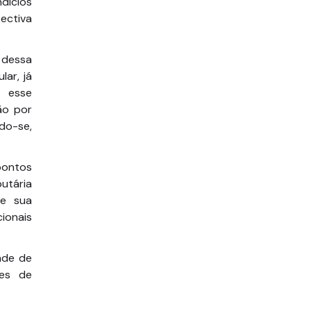
ndícios
ectiva
 dessa
ar, já
 esse
ão por
do-se,
pontos
utária
de sua
cionais
ade de
ses de