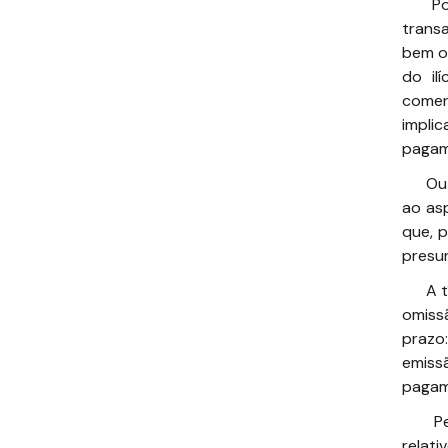
P
trans
bem o
do il
comen
impli
pagame
Ou
ao asp
que, p
presun
A t
omissã
prazo
emiss
pagam
Pe
relat