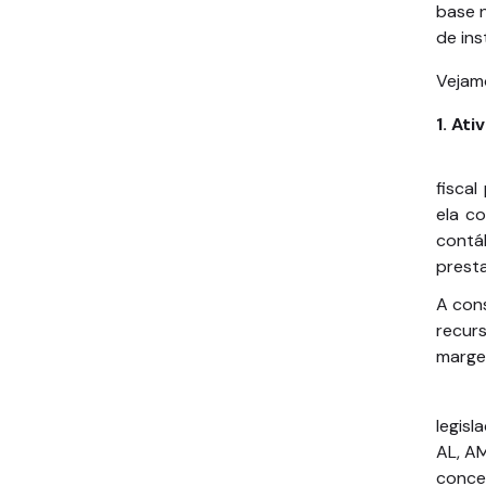
base 
de ins
Vejamo
1. Ati
fiscal
ela c
contá
presta
A con
recurs
marge
Trata
legisl
AL, AM
conce