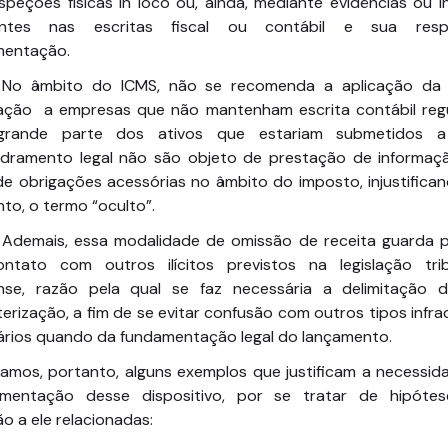
speções físicas in loco ou, ainda, mediante evidências ou i
entes nas escritas fiscal ou contábil e sua resp
entação.
No âmbito do ICMS, não se recomenda a aplicação da
icação a empresas que não mantenham escrita contábil regul
grande parte dos ativos que estariam submetidos a
dramento legal não são objeto de prestação de informaç
de obrigações acessórias no âmbito do imposto, injustifican
to, o termo “oculto”.
Ademais, essa modalidade de omissão de receita guarda 
ntato com outros ilícitos previstos na legislação trib
nse, razão pela qual se faz necessária a delimitação 
erização, a fim de se evitar confusão com outros tipos infra
tários quando da fundamentação legal do lançamento.
jamos, portanto, alguns exemplos que justificam a necessid
amentação desse dispositivo, por se tratar de hipóte
ão a ele relacionadas: