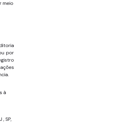
r meio
ditoria
 ou por
gistro
mações
cia.
s à
 , SP,