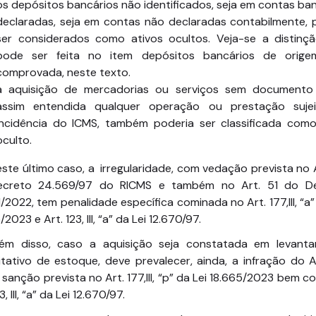
os depósitos bancários não identificados, seja em contas ba
declaradas, seja em contas não declaradas contabilmente,
ser considerados como ativos ocultos. Veja-se a distinç
pode ser feita no item depósitos bancários de orig
comprovada, neste texto.
a aquisição de mercadorias ou serviços sem documento f
assim entendida qualquer operação ou prestação suje
incidência do ICMS, também poderia ser classificada como
oculto.
ste último caso, a irregularidade, com vedação prevista no A
creto 24.569/97 do RICMS e também no Art. 51 do D
/2022, tem penalidade específica cominada no Art. 177,III, “a”
/2023 e Art. 123, III, “a” da Lei 12.670/97.
lém disso, caso a aquisição seja constatada em levant
tativo de estoque, deve prevalecer, ainda, a infração do Ar
sanção prevista no Art. 177,III, “p” da Lei 18.665/2023 bem 
3, III, “a” da Lei 12.670/97.