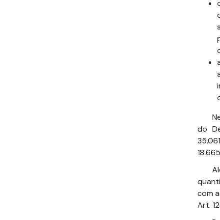
Ne
do De
35.061
18.665
A
quanti
com a 
Art. 12