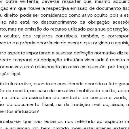
or outra vertente, deve-se ressaltar que, mesmo adquir
ação em que houve a respectiva emissão de documento fisc
u direito pode ser considerado como ativo oculto, pois a es
ícito não está no descumprimento da obrigação acessó
to, mas na omissão do recurso utilizado para sua obtenção,
ca ocultar, dos registros contábeis, também, o correspo
nto e a própria ocorrência do evento que originou a aquisi
tro aspecto importante a suscitar definição normativa diz r
ecto temporal da obrigação tributária vinculada à receita 
or sua vez, está relacionada ao ativo em questão, por forç
ção legal.
ítulo ilustrativo, quando se consideraria ocorrido o fato ger
o de receita, no caso de um ativo imobilizado oculto, adqu
: na data da assinatura do contrato de compra e venda,
ão do documento fiscal, na da tradição real ou, ainda, 
entos efetuados?
rceba-se que não estamos nos referindo ao aspecto ma
ivo à aquisição do bem omitido, pois esta apenas externa