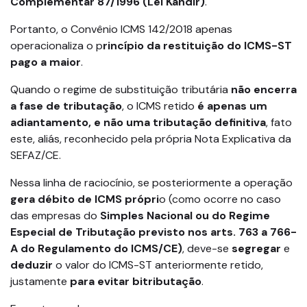
Complementar 87/1996 (Lei Kandir)
.
Portanto, o Convênio ICMS 142/2018 apenas
operacionaliza o p
rincípio da restituição do ICMS-ST
pago a maior
.
Quando o regime de substituição tributária
não encerra
a fase de tributação
, o ICMS retido
é apenas um
adiantamento, e não uma tributação definitiva
, fato
este, aliás, reconhecido pela própria Nota Explicativa da
SEFAZ/CE.
Nessa linha de raciocínio, se posteriormente a operação
gera débito de ICMS própri
o (como ocorre no caso
das empresas do
Simples Nacional
ou do Regime
Especial de Tributação previsto nos arts. 763 a 766-
A do Regulamento do ICMS/CE)
, deve-se
segregar
e
deduzir
o valor do ICMS-ST anteriormente retido,
justamente
para evitar bitributação
.