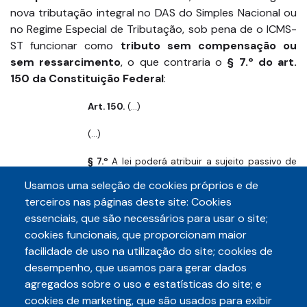
nova tributação integral no DAS do Simples Nacional ou
no Regime Especial de Tributação, sob pena de o ICMS-
ST funcionar como
tributo sem compensação ou
sem ressarcimento
, o que contraria o
§ 7.º do art.
150 da Constituição Federal
:
Art. 150.
(...)
(...)
§ 7.º
A lei poderá atribuir a sujeito passivo de
obrigação tributária a condição de
Usamos uma seleção de cookies próprios e de
responsável pelo pagamento de imposto ou
terceiros nas páginas deste site: Cookies
contribuição, cujo fato gerador deva ocorrer
essenciais, que são necessários para usar o site;
posteriormente, assegurada a
imediata e
cookies funcionais, que proporcionam maior
preferencial restituição da quantia paga,
facilidade de uso na utilização do site; cookies de
caso não se realize o fato gerador presumido
.
desempenho, que usamos para gerar dados
agregados sobre o uso e estatísticas do site; e
Com efeito, se o fato gerador presumido
não
cookies de marketing, que são usados para exibir
se realiza ou se realiza com base inferior à