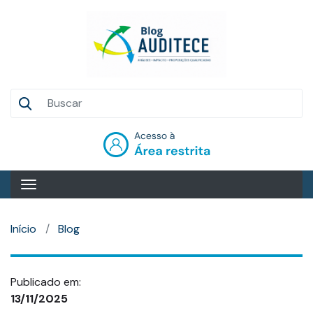
Pular
para
o
conteúdo
principal
Auditece
Entrar
Início
Blog
Publicado em:
13/11/2025