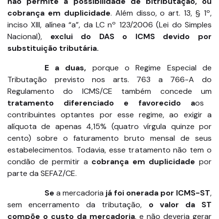
não permite a possibilidade de bitributação, ou
cobrança em duplicidade
. Além disso, o art. 13, § 1º,
inciso XIII, alínea “a”, da LC nº 123/2006 (Lei do Simples
Nacional),
exclui do DAS o ICMS devido por
substituição tributária.
E a duas,
porque o Regime Especial de
Tributação previsto nos arts. 763 a 766-A do
Regulamento do ICMS/CE também concede um
tratamento diferenciado e favorecido a
os
contribuintes optantes por esse regime, ao exigir a
alíquota de apenas 4,15% (quatro vírgula quinze por
cento) sobre o faturamento bruto mensal de seus
estabelecimentos. Todavia, esse tratamento não tem o
condão de permitir a
cobrança em duplicidade
por
parte da SEFAZ/CE.
Se
a mercadoria
já foi onerada por ICMS-ST
,
sem encerramento da tributação,
o valor da ST
compõe o custo da mercadoria
, e não deveria gerar